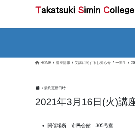
コ
ナ
ン
ビ
テ
ゲ
ン
ー
ツ
シ
へ
ョ
ス
ン
キ
に
ッ
移
HOME
講座情報
受講に関するお知らせ
一期生
2
プ
動
/ 最終更新日時 :
2021年3月16日(火)
開催場所：市民会館 305号室