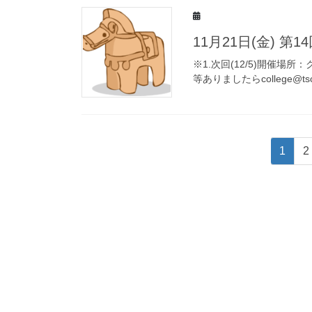
11月21日(金) 
※1.次回(12/5)開催場
等ありましたらcollege@t
投
固
1
2
稿
定
ペ
の
ー
ペ
ジ
ー
ジ
送
り