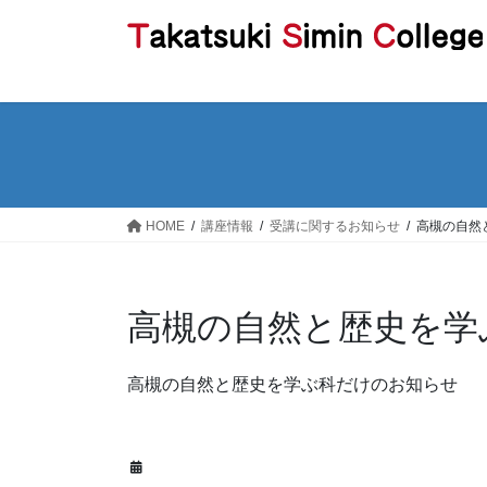
コ
ナ
ン
ビ
テ
ゲ
ン
ー
ツ
シ
へ
ョ
ス
ン
キ
に
ッ
移
HOME
講座情報
受講に関するお知らせ
高槻の自然
プ
動
高槻の自然と歴史を学
高槻の自然と歴史を学ぶ科だけのお知らせ