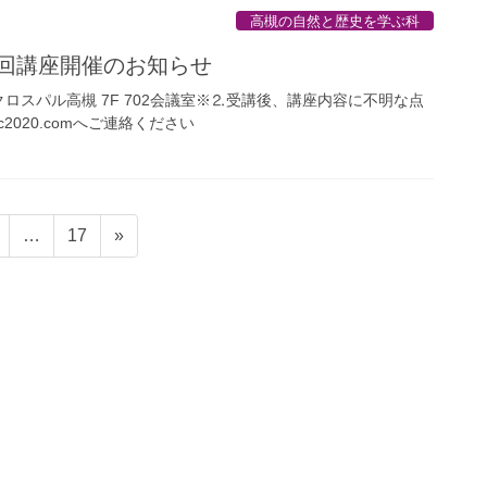
高槻の自然と歴史を学ぶ科
第14回講座開催のお知らせ
所：クロスパル高槻 7F 702会議室※⒉受講後、講座内容に不明な点
sc2020.comへご連絡ください
固
固
…
17
»
定
定
ペ
ペ
ー
ー
ジ
ジ