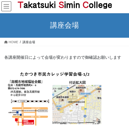
コ
ナ
ン
ビ
テ
ゲ
ン
ー
講座会場
ツ
シ
へ
ョ
ス
ン
HOME
講座会場
キ
に
ッ
移
プ
動
各講座開催日によって会場が変わりますので御確認お願いします