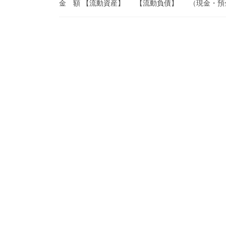
金 額 【流動資産】 【流動負債】 （現金・預金） 前受