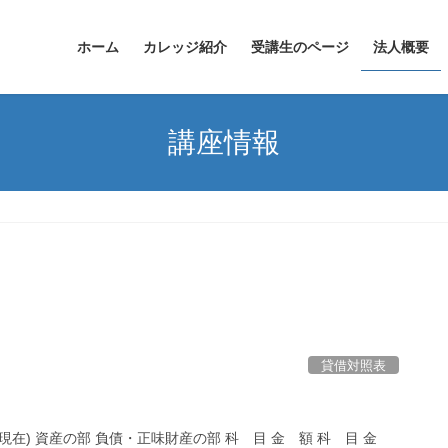
ホーム
カレッジ紹介
受講生のページ
法人概要
講座情報
貸借対照表
現在) 資産の部 負債・正味財産の部 科 目 金 額 科 目 金