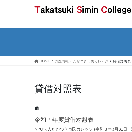
コ
ナ
ン
ビ
テ
ゲ
ン
ー
ツ
シ
へ
ョ
ス
ン
キ
に
ッ
移
HOME
講座情報
たかつき市民カレッジ
貸借対照表
プ
動
貸借対照表
令和７年度貸借対照表
NPO法人たかつき市民カレッジ (令和８年3月31日 