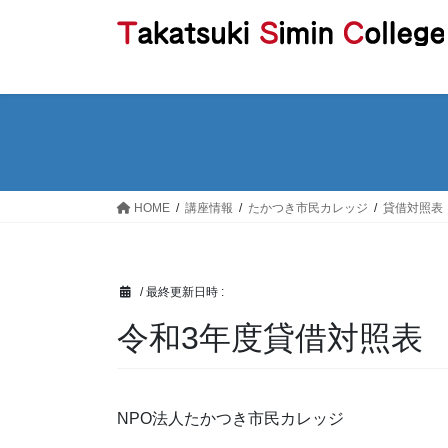
コ
ナ
ン
ビ
テ
ゲ
ン
ー
ツ
シ
へ
ョ
ス
ン
キ
に
ッ
移
HOME
講座情報
たかつき市民カレッジ
貸借対照表
プ
動
/ 最終更新日時 :
令和3年度貸借対照表
NPO法人たかつき市民カレッジ