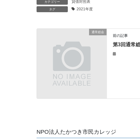
貸借対照表
カテゴリー
2021年度
タグ
通常総会
前の記事
第3回通常
NPO法人たかつき市民カレッジ