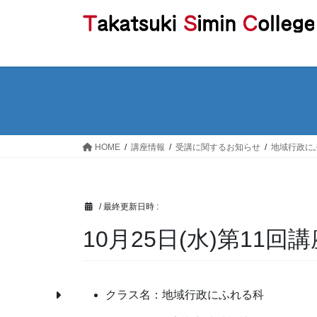
コ
ナ
ン
ビ
テ
ゲ
ン
ー
ツ
シ
へ
ョ
ス
ン
キ
に
ッ
移
HOME
講座情報
受講に関するお知らせ
地域行政に
プ
動
/ 最終更新日時 :
10月25日(水)第11
クラス名：地域行政にふれる科