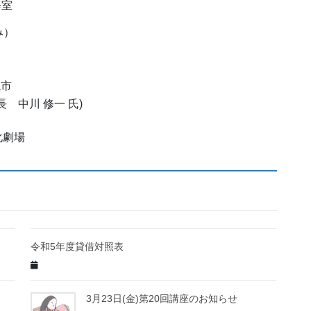
修室
み）
槻市
川 修一 氏)
化劇場
令和5年度貸借対照表
3月23日(金)第20回講座のお知らせ