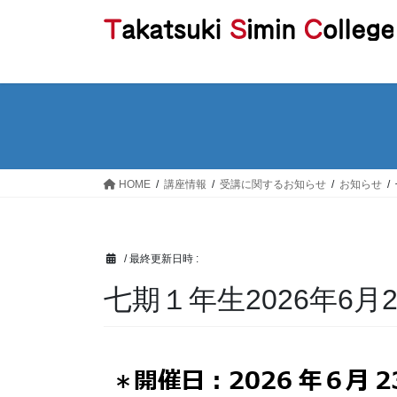
コ
ナ
ン
ビ
テ
ゲ
ン
ー
ツ
シ
へ
ョ
ス
ン
キ
に
ッ
移
HOME
講座情報
受講に関するお知らせ
お知らせ
プ
動
/ 最終更新日時 :
七期１年生2026年6