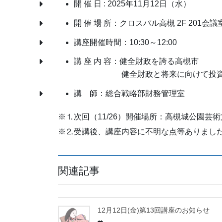
開 催 日 : 2025年11月12日（水）
開 催 場 所：クロスパル高槻 2F 201会議
講座開催時間：10:30～12:00
講 座 内 容：健全財政を誇る高槻市
健全財政と将来に向けて投資
講 師：総合戦略部財務管理室
※⒈次回（11/26）開催場所：高槻城公園芸
※⒉受講後、講座内容に不明な点等ありまし
関連記事
12月12日(金)第13回講座のお知らせ