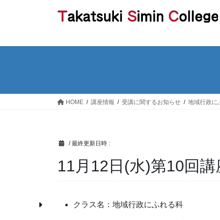
コ
ナ
ン
ビ
テ
ゲ
ン
ー
ツ
シ
へ
ョ
ス
ン
キ
に
ッ
移
HOME
講座情報
受講に関するお知らせ
地域行政に
プ
動
/ 最終更新日時 :
11月12日(水)第10
クラス名：地域行政にふれる科