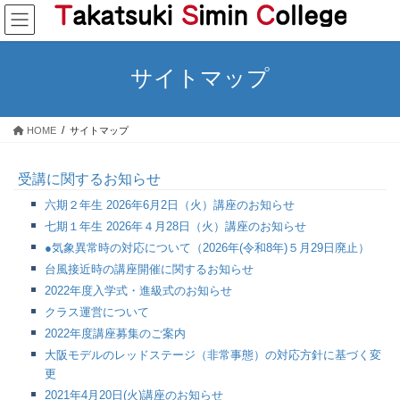
コ
ナ
ン
ビ
テ
ゲ
ン
ー
サイトマップ
ツ
シ
へ
ョ
ス
ン
HOME
サイトマップ
キ
に
ッ
移
プ
動
受講に関するお知らせ
六期２年生 2026年6月2日（火）講座のお知らせ
七期１年生 2026年４月28日（火）講座のお知らせ
●気象異常時の対応について（2026年(令和8年)５月29日廃止）
台風接近時の講座開催に関するお知らせ
2022年度入学式・進級式のお知らせ
クラス運営について
2022年度講座募集のご案内
大阪モデルのレッドステージ（非常事態）の対応方針に基づく変
更
2021年4月20日(火)講座のお知らせ