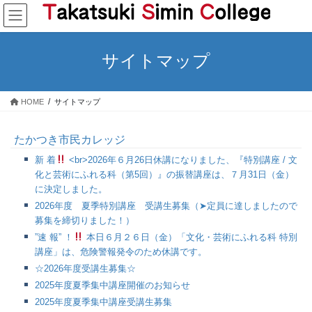
コ
ナ
ン
ビ
テ
ゲ
ン
ー
サイトマップ
ツ
シ
へ
ョ
ス
ン
HOME
サイトマップ
キ
に
ッ
移
プ
動
たかつき市民カレッジ
新 着
<br>2026年６月26日休講になりました、『特別講座 / 文
化と芸術にふれる科（第5回）』の振替講座は、７月31日（金）
に決定しました。
2026年度 夏季特別講座 受講生募集（➤定員に達しましたので
募集を締切りました！）
”速 報” ！
本日６月２６日（金）「文化・芸術にふれる科 特別
講座」は、危険警報発令のため休講です。
☆2026年度受講生募集☆
2025年度夏季集中講座開催のお知らせ
2025年度夏季集中講座受講生募集