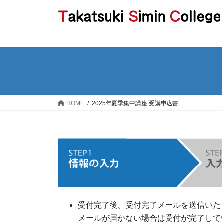
コ
ナ
ン
ビ
テ
ゲ
ン
ー
ツ
シ
へ
ョ
ス
ン
キ
に
ッ
移
HOME
2025年夏季集中講座 受講申込書
プ
動
受付完了後、受付完了メールを送信いた
メールが届かない場合は受付が完了して