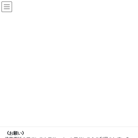
コ
ナ
ン
ビ
テ
ゲ
ン
ー
2023年夏季集中講座 受講申込書
ツ
シ
へ
ョ
ス
ン
HOME
非公開: 2023年度夏季集中講座受講生募集
キ
に
2023年夏季集中講座 受講申込書
ッ
移
プ
動
受付完了後、受付完了メールを送信いたします。
メールが届かない場合は受付が完了していない可能性があり
ます。再度お申込みいただくか、直接info@tsc2020にメー
ルでお問い合わせください。
受講料は講座当日お支払いください。
《お願い》