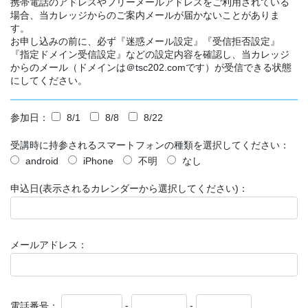
携帯電話のアドレスやフリーメールアドレスをご利用されている
場合、当カレッジからのご案内メールが届かないことがありま
す。
お申し込みの前に、必ず『迷惑メール設定』『受信拒否設定』
『指定ドメイン受信設定』などの設定内容を確認し、当カレッジ
からのメール（ドメインは＠tsc202.comです）が受信できる状態
にしてください。
参加日：
8/1
8/8
8/22
受講時に持参されるスマートフォンの種類を選択してください：
android
iPhone
不明
なし
申込日(表示されるカレンダーから選択してください)：
メールアドレス：
電話番号：
-
-