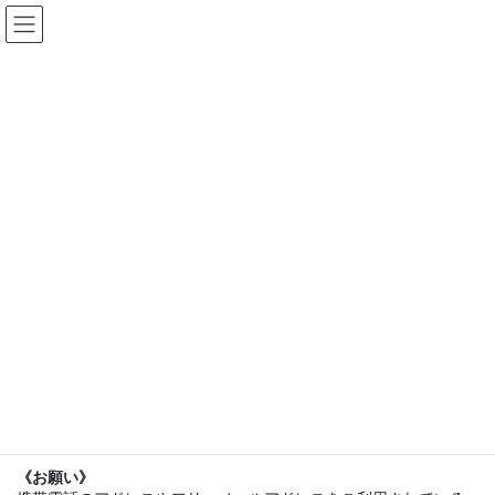
コ
ナ
ン
ビ
テ
ゲ
ン
ー
2023年夏季集中講座 受講申込書
ツ
シ
へ
ョ
ス
ン
HOME
非公開: 2023年度夏季集中講座受講生募集
キ
に
2023年夏季集中講座 受講申込書
ッ
移
プ
動
受付完了後、受付完了メールを送信いたします。
メールが届かない場合は受付が完了していない可能性があり
ます。再度お申込みいただくか、直接info@tsc2020にメー
ルでお問い合わせください。
受講料は講座当日お支払いください。
《お願い》