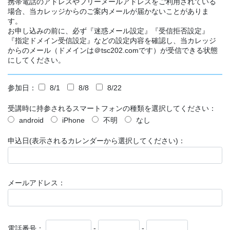
携帯電話のアドレスやフリーメールアドレスをご利用されている
場合、当カレッジからのご案内メールが届かないことがありま
す。
お申し込みの前に、必ず『迷惑メール設定』『受信拒否設定』
『指定ドメイン受信設定』などの設定内容を確認し、当カレッジ
からのメール（ドメインは＠tsc202.comです）が受信できる状態
にしてください。
参加日：
8/1
8/8
8/22
受講時に持参されるスマートフォンの種類を選択してください：
android
iPhone
不明
なし
申込日(表示されるカレンダーから選択してください)：
メールアドレス：
電話番号：
-
-