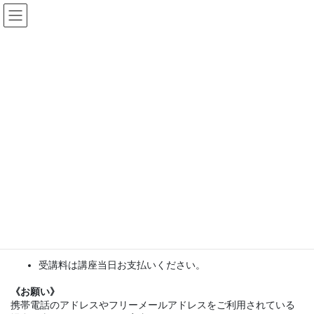
コ
ナ
ン
ビ
テ
ゲ
ン
ー
2022年冬季集中講座 受講申込書
ツ
シ
へ
ョ
ス
ン
HOME
2022年度冬季集中講座受講生募集
2022年冬季集中講座 受講申込書
キ
に
ッ
移
プ
動
受付完了後、受付完了メールを送信いたします。
メールが届かない場合は受付が完了していない可能性があり
ます。再度お申込みいただくか、直接info@tsc2020にメー
ルでお問い合わせください。
受講料は講座当日お支払いください。
《お願い》
携帯電話のアドレスやフリーメールアドレスをご利用されている