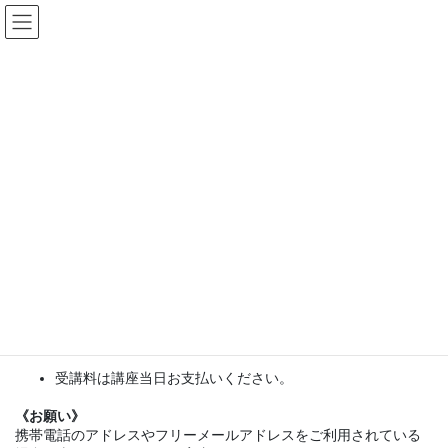
コ
ナ
ン
ビ
テ
ゲ
ン
ー
2022年冬季集中講座 受講申込書
ツ
シ
へ
ョ
ス
ン
HOME
2022年度冬季集中講座受講生募集
2022年冬季集中講座 受講申込書
キ
に
ッ
移
プ
動
受付完了後、受付完了メールを送信いたします。
メールが届かない場合は受付が完了していない可能性があり
ます。再度お申込みいただくか、直接info@tsc2020にメー
ルでお問い合わせください。
受講料は講座当日お支払いください。
《お願い》
携帯電話のアドレスやフリーメールアドレスをご利用されている